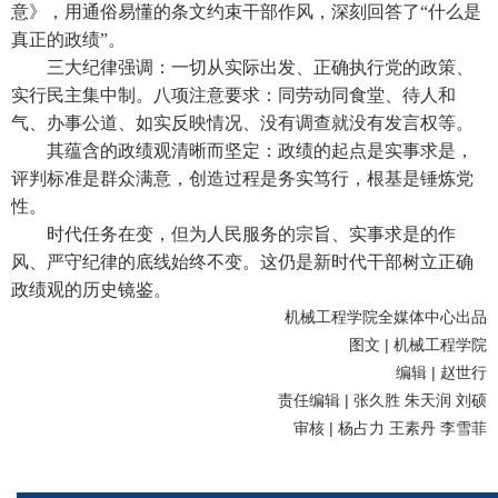
意》，用通俗易懂的条文约束干部作风，深刻回答了“什么是
真正的政绩”。
三大纪律强调：一切从实际出发、正确执行党的政策、
实行民主集中制。八项注意要求：同劳动同食堂、待人和
气、办事公道、如实反映情况、没有调查就没有发言权等。
其蕴含的政绩观清晰而坚定：政绩的起点是实事求是，
评判标准是群众满意，创造过程是务实笃行，根基是锤炼党
性。
时代任务在变，但为人民服务的宗旨、实事求是的作
风、严守纪律的底线始终不变。这仍是新时代干部树立正确
政绩观的历史镜鉴。
机械工程学院全媒体中心出品
图文
|
机械工程学院
编辑
|
赵世行
责任编辑
|
张久胜 朱天润 刘硕
审核
|
杨占力 王素丹 李雪菲