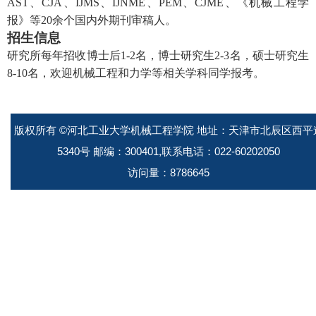
AST、
CJA、
IJMS、
IJNME、
PEM、
CJME、
《机械工程学
报》等
2
0余个国内外期刊审稿人。
招生信息
研究所
每年招收
博士后1-2名，
博士研究
生
2-3名，
硕士
研究生
8
-
1
0
名，欢迎机械
工程和
力学
等
相关学科
同学
报考
。
版权所有 ©河北工业大学机械工程学院 地址：天津市北辰区西平
5340号 邮编：300401,联系电话：022-60202050
访问量：
8786645