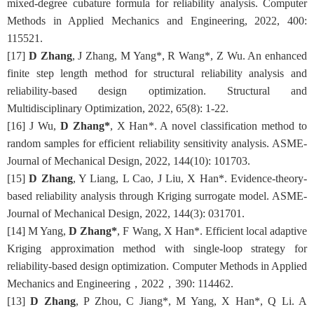
mixed-degree cubature formula for reliability analysis. Computer
Methods in Applied Mechanics and Engineering, 2022, 400:
115521.
[
1
7
]
D Zhang
, J Zhang, M Yang
*
,
R Wang
*
, Z Wu
. An enhanced
finite step length method for structural reliability analysis and
reliability-based design optimization. Structural and
Multidisciplinary Optimization, 2022, 65(8): 1-22.
[
1
6
]
J Wu,
D Zhang*
, X Han
*
. A novel classification method to
random samples for efficient reliability sensitivity analysis.
ASME-
Journal of Mechanical Design, 2022, 144(10): 101703.
[
1
5
]
D Zhang
, Y Liang, L Cao,
J Liu, X Han
*
. Evidence-theory-
based reliability analysis through
K
riging surrogate model. ASME-
Journal of Mechanical Design, 2022, 144(3): 031701.
[
1
4
]
M Yang,
D Zhang*
, F Wang,
X Han*
. Efficient local adaptive
Kriging approximation method with single-loop strategy for
reliability-based design optimization. Computer Methods in Applied
Mechanics and Engineering
，
2022
，
390
:
114462
.
[
1
3
]
D Zhang
, P Zhou, C Jiang*,
M Yang
, X Han*
, Q Li
. A