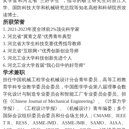
奖学金
和河北省
“
三好学生
”
，
指导的
硕士研究生到
浙江大
学、国防科技大学和
机械研究总院等知名高校和科研院所攻
读博士
。
所获荣誉
1.
2021-202
3
年度全球前2%顶尖科学家
2.
河北省“冀青之星”优秀青年典型
3
.
河北省大学生科技竞赛
优秀指导教师
4
.
河北省“互联网+”优秀创新创业导师
5
.
河北工业大学科技创新先进个人
6
.
河北工业大学
首届“我心目中的好导师”
学术兼职
担任中国机械工程学会机械设计分会青年委员，高等工程教
育学科专业教学委员会委员，中国图学学会第八届理事会数
字化设计与制造专业委员会和智能工厂专业委员会委员。担
任《Chinese Journal of Mechanical Engineering》、
《计算力学
学报》
、
《工程设计学报》、《机械设计》
青年编委
；
多个
国际会议组织委员会委员
和分会场主持人
；
CMAME、IEEE
T R、RESS、
ASME-
JMD、
ASME-JMR、
SAMO、AIAA、