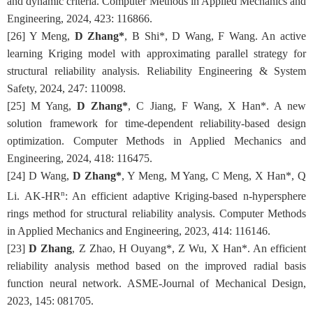
and dynamic criteria. Computer Methods in Applied Mechanics and
Engineering, 2024, 423: 116866.
[26]
Y
Meng
,
D Zhang*
, B
Shi
*
,
D Wang, F Wang
. An active
learning Kriging model with approximating parallel strategy for
structural reliability analysis. Reliability Engineering & System
Safety, 2024, 247: 110098.
[
2
5
]
M Yang,
D Zhang*
, C Jiang,
F Wang, X Han
*
. A new
solution framework for time-dependent reliability-based design
optimization. Computer Methods in Applied Mechanics and
Engineering, 2024, 418: 116475.
[
2
4
]
D Wang,
D Zhang*
, Y Meng,
M Yang, C Meng, X Han
*
, Q
n
Li
. AK-
HR
: An efficient adaptive Kriging-based n-hypersphere
rings method for structural reliability analysis. Computer Methods
in Applied Mechanics and Engineering, 2023, 414: 116146.
[
2
3
]
D Zhang
, Z Zhao, H Ouyang
*
,
Z Wu, X Han
*
. An efficient
reliability analysis method based on the improved radial basis
function neural network. ASME-Journal of Mechanical Design,
2023, 145: 081705.