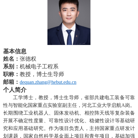
基本信息
姓名：
张德权
系别
：
机械
电子工程系
职称
：
教授
，
博士
生导师
邮箱
：
dequan.zhang@hebut.edu.cn
个人
简介
工学博士，
教授，
博士生导师，
省部共建电工装备可靠
性与智能化国家重点实验室副主任
，
河北工业大学
启航A岗
。
长期
围绕工业机器人、固体发动机
、
相控阵天线等复杂装备
开展
不确定性度量、可靠性设计优化、
稳健性设计
等基础研
究和应用基础研究
。
作为项目负责人，主持
国家重点研发计
划
课题，
国家自然科学基金
面上项目和青年项目
，
基础加强