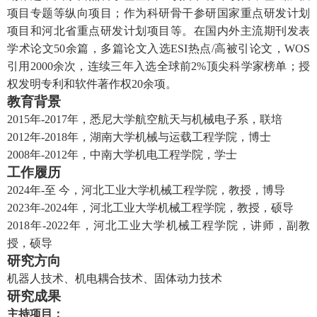
项目专题
等纵向
项目
；作为科研骨干
参研
国家重点研发计划
项目
和
河北省重点研发计划项目
等。
在国
内外
主流期刊
发表
学术
论文
5
0
余
篇
，
多篇论文入选E
SI
热点
/
高被引论文，
WOS
引用
20
00余次，
连续三年
入选全球前2%顶尖科学家榜单
；
授
权
发明
专利和软件著作权
2
0
余项。
教育背景
2015
年
-2017
年，
悉尼大学航空航天与机械电子系
，
联培
2012
年
-2018
年，
湖南大学机械与运载工程学院
，博士
2008
年
-2012
年，
中南大学机电工程学院
，学士
工作
履历
2
0
2
4
年
-
至
今
，
河北工业大学机械工程学院
，
教授
，
博
导
2
023
年
-
202
4
年
，
河北工业大学机械工程学院
，
教授
，
硕导
2018
年
-202
2
年
，
河北工业大学机械工程学院
，
讲师
，
副教
授
，
硕导
研究方向
机器人技术、
机电耦合技术
、
固体动力技术
研究成果
主持项目：