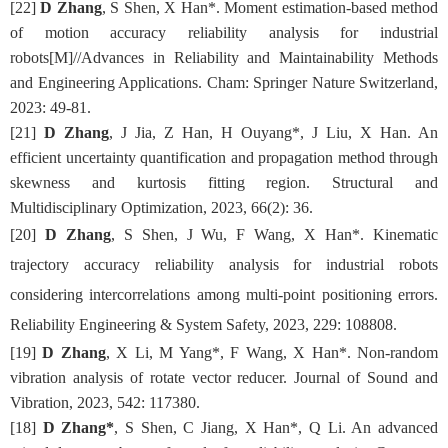
[
2
2
]
D Zhang
,
S
Shen,
X
Han
*
. Moment
e
stimation-
b
ased
m
ethod
of
m
otion
a
ccuracy
r
eliability
a
nalysis for
i
ndustrial
r
obots[M]//Advances in Reliability and Maintainability Methods
and Engineering Applications. Cham: Springer Nature Switzerland,
2023: 49-81.
[
21
]
D Zhang
, J Jia, Z Han,
H Ouyang
*
, J Liu, X Han
.
An
efficient uncertainty quantification and propagation method through
skewness and kurtosis fitting region
. Structural and
Multidisciplinary Optimization, 2023, 66(2): 36.
[
20
]
D Zhang
, S Shen, J Wu,
F Wang, X Han*
. Kinematic
trajectory accuracy reliability analysis for industrial robots
considering intercorrelations among multi-point positioning errors.
Reliability Engineering & System Safety, 2023, 229: 108808.
[
1
9
]
D Zhang
, X Li, M Yang
*
,
F Wang, X Han*
. Non-random
vibration analysis of rotate vector reducer. Journal of Sound and
Vibration, 2023, 542: 117380.
[
1
8
]
D Zhang
*
, S Shen, C Jiang,
X Han*
, Q Li
. An advanced