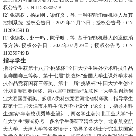
权公告号：CN 11
5358097 B
[
2
] 张德权，
杨振刚，梁红义，
等
.
一种智能消毒机器人及其
控制系统
. 授权公告日：2022年12月13日
；授权公告号：CN
11
2891591 B
[1] 张德权，
赵一鸣，陈子晗，
等
.
基于智能机器人的巡航消
毒方法.
授权公告日：
2022年07月29日
；授权公告号：
CN
11
3359749 B
指导学生
指导
学生获
第十八届“挑战杯”全国大学生课外学术科技作品
竞赛国赛三等奖
、
第十七届“挑战杯”全国大学生课外学术科
技作品竞赛
国赛
三等奖、
第十二届“挑战杯”中国大学生创业
计划竞赛
国赛
铜奖
、第八届中国国际“互联网+”大学生创新创
业大赛
国赛
铜奖、多项A类科技竞赛河北省特等奖；指导学生
获
第十三届天津市本科生优秀毕业设计（论文）
，指导
本科
生
连续5年获校
优秀毕业设计
，两名学生获河北工业大学“十
佳大学生”荣誉称号，多名学生保研至清华大学、北京航空航
天大学、天津大学等名校读研；指导多名硕士研究生获国家