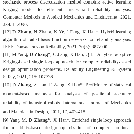
stochastic process discretization method combing active learning
Kriging model for efficient time-variant reliability analysis.
Computer Methods in Applied Mechanics and Engineering, 2021,
384: 113990.
[
1
2
]
D Zhang
, N Zhang, N Ye,
J Fang
, X Han
*
.
Hybrid learning
algorithm of radial basis function networks for reliability analysis.
IEEE Transactions on Reliability, 2021, 70(3): 887-900.
[
1
1
]
M Yang,
D Zhang*
, C Jiang,
X Han
,
Q Li
. A hybrid adaptive
Kriging-based single loop approach for complex reliability-based
design optimization problems. Reliability Engineering & System
Safety, 2021, 215: 107736.
[
10
]
D Zhang
, Z Han, F Wang,
X Han*
. Proficiency of statistical
moment-based methods for analysis of positional accuracy
reliability of industrial robots. International Journal of Mechanics
and Materials in Design, 2021, 17
,
403-418.
[
9
]
Yang M,
D Zhang*
,
X Han*
. Enriched single-loop approach
for reliability-based design optimization of complex nonlinear