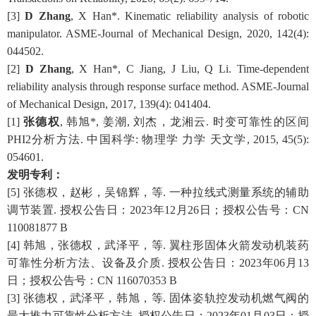
[3]
D Zhang
, X Han*. Kinematic reliability analysis of robotic
manipulator. ASME-Journal of Mechanical Design, 2020, 142(4):
044502.
[2]
D Zhang
, X Han*, C Jiang,
J Liu, Q Li
. Time-dependent
reliability analysis through response surface method. ASME-Journal
of Mechanical Design, 2017, 139(4): 041404.
[1]
张德权
, 韩旭*, 姜潮,
刘杰，龙湘云
. 时变可靠性的区间
PHI2分析方法. 中国科学: 物理学 力学 天文学, 2015, 45(5):
054601.
发明专利
：
[
5
] 张德权，赵彬，吴锦辉，
等
. 一种拉线式测量系统的辅助
调节装置.
授权公告日：2023年12月26日；授权公告号：CN
110081877 B
[
4
] 韩旭，张德权，武泽平，
等
. 翼柱形固体火箭发动机装药
可靠性分析方法、设备及介质. 授权公告日：
2023年06月13
日；
授权公告号：CN 11
6070353 B
[
3
]
张德权，武泽平，韩旭，
等
.
固体姿轨控发动机燃气阀的
最大推力可靠性分析方法
. 授权公告日：
2023年01月03日
；授