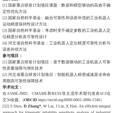
[
1
]
国家重点研发计划项目课题
：
数据和模型驱动的高效不确
定性优化方法
[
2
]
国家自然科学基金：
融合可靠性和误差补偿的工业机器人
运动精度保持性设计方法
[
3
]
国家自然科学基金：考虑时变不确定参数的工业机器人定
位精度分析及可靠性设计
[
4
]
河北省自然科学基金
：
工业机器人定位精度可靠性分析与
误差补偿方法
参与项目：
[
1
]
国家重点研发计划项目：基于数据驱动的工业机器人可靠
性质量保障与增长技术
[
2
]
河北省重点研发计划项目：智能机器人精密减速器全寿命
周期高可靠性保障技术
学术
论文
：
在
A
SME-
JMD
、
CMAME
和
RESS
等
主流
学术期刊发表SCI论
文
5
0余篇。(
ORCiD
https://orcid.org/0000-0003-3886-1546
）
[32]
S
Shen,
D Zhang*
,
W Liu, J Liu
,
X Han
.
An efficient integral
approach for kinematic reliability sensitivity analysis of industrial