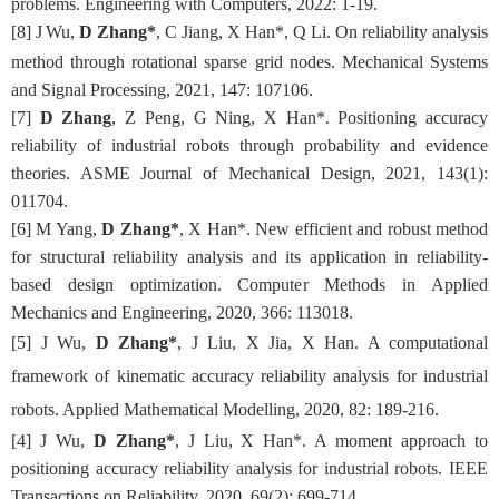
problems. Engineering with Computers, 2022: 1-19.
[
8
]
J
Wu,
D Zhang*
, C Jiang,
X Han*
,
Q Li
. On reliability analysis
method through rotational sparse grid nodes. Mechanical Systems
and Signal Processing, 2021, 147: 107106.
[
7
]
D Zhang
, Z Peng, G Ning,
X Han*
. Positioning accuracy
reliability of industrial robots through probability and evidence
theories. ASME Journal of Mechanical Design, 2021, 143(1):
011704.
[6]
M Yang,
D Zhang*
, X Han*. New efficient and robust method
for structural reliability analysis and its application in reliability-
based design optimization. Computer Methods in Applied
Mechanics and Engineering, 2020, 366: 113018.
[5]
J
Wu
,
D
Zhang
*
, J
Liu
,
X Jia, X Han
. A computational
framework of kinematic accuracy reliability analysis for industrial
robots. Applied Mathematical Modelling, 2020, 82: 189-216.
[4]
J
Wu
,
D
Zhang
*
, J
Liu
,
X Han*
. A moment approach to
positioning accuracy reliability analysis for industrial robots. IEEE
Transactions on Reliability, 20
20
, 69(2): 699-714.