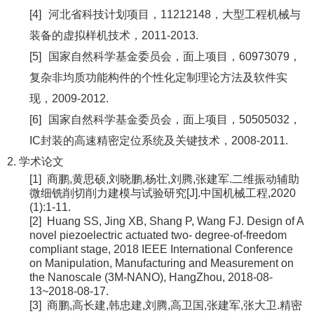
[4]
河北省科技计划项目，11212148，大型工程机械与
装备的虚拟样机技术，2011-2013.
[5]
国家自然科学基金委员会，面上项目，60973079，
复杂非均质功能构件的个性化定制理论方法及软件实
现，2009-2012.
[6]
国家自然科学基金委员会，面上项目，50505032，
IC封装的高速精密定位系统及关键技术，2008-2011.
2.
学术论文
[1]
商鹏
,
黄思硕,刘晓鹏,杨壮,刘腾,张建军.二维振动辅助
微细铣削切削力建模与试验研究[J].中国机械工程,2020
(1):1-11.
[2]
Huang SS, Jing XB,
Shang P
, Wang FJ. Design of A
novel piezoelectric actuated two- degree-of-freedom
compliant stage, 2018 IEEE International Conference
on Manipulation, Manufacturing and Measurement on
the Nanoscale (3M-NANO), HangZhou, 2018-08-
13~2018-08-17.
[3]
商鹏
,
高长建,韩忠建,刘腾,高卫国,张建军,张大卫.精密