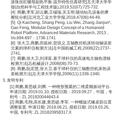
滚珠丝杠螺母副热平衡-温升特性仿真研究[J].天津大学学
报(自然科学与工程技术版),2019,52(07):725-732.
[4]
商鹏
,
李军,郤云鹏,王锡瑞,关玉明.随动钻孔设备的摩
擦轮分析[J].河北工业大学学报,2018,47(06):44-49.
[5]
Qi Kaicheng,
Shang Peng
, Liu Wei, Zhang Jianjun*,
Gao Feng, Modular Design Concept of a Humanoid
Robot Platform, Advanced Materials Research, 2013
，
Vo.694-697：1736-1741
[6]
张大卫,
商鹏
,田延岭,贺琼义.五轴数控机床转动轴误差
元素的球杆仪检测方法[J].中国机械工程,2008(22):2737-
2741.
[7]
商鹏
,
张大卫,刘泽富.基于球杆仪的高速电主轴热漂移
检测方法[J].机械设计,2008(08):70-73.
[8]
商鹏
,
阮宏慧
,
张大卫.基于球杆仪的三轴数控机床热误
差检测方法[J].天津大学学报,2006(11):1336-1340.
3.
发明专利
[1]
商鹏,黄思硕,刘腾. 一种楔形预紧的二维柔顺振动平台.
申请日期: 2019.01.10, 授权日期：2019.09.27，中国，专
利号：ZL 201920044643.4
[2]
商鹏,毛翔,高长建,黄思硕,李军. 一种螺旋式橡皮筋位置
调整装置. 申请日期: 2018.06.21, 授权日期: 2019.03.26,
中国, 专利号: ZL 201820958317.X