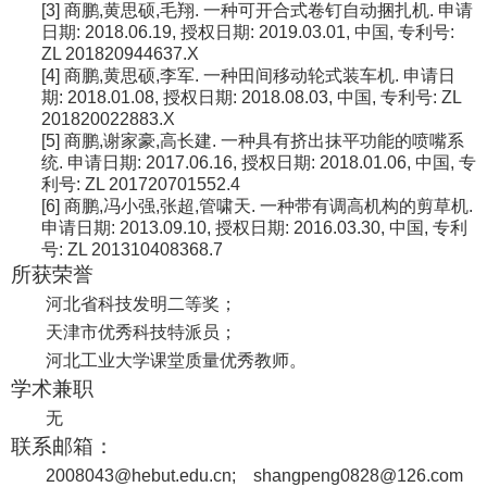
[3]
商鹏,黄思硕,毛翔. 一种可开合式卷钉自动捆扎机. 申请
日期: 2018.06.19, 授权日期: 2019.03.01, 中国, 专利号:
ZL 201820944637.X
[4]
商鹏,黄思硕,李军. 一种田间移动轮式装车机. 申请日
期: 2018.01.08, 授权日期: 2018.08.03, 中国, 专利号: ZL
201820022883.X
[5]
商鹏,谢家豪,高长建. 一种具有挤出抹平功能的喷嘴系
统. 申请日期: 2017.06.16, 授权日期: 2018.01.06, 中国, 专
利号: ZL 201720701552.4
[6]
商鹏,冯小强,张超,管啸天. 一种带有调高机构的剪草机.
申请日期: 2013.09.10, 授权日期: 2016.03.30, 中国, 专利
号: ZL 201310408368.7
所获荣誉
河北省科技发明二等奖；
天津市优秀科技特派员；
河北工业大学课堂质量优秀教师。
学术兼职
无
联系邮箱：
2008043@hebut.edu.cn
;
shangpeng0828@126.com