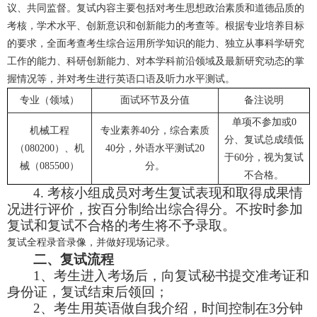
议、共同监督。复试内容主要包括对考生思想政治素质和道德品质的
考核，学术水平、创新意识和创新能力的考查等。根据专业培养目标
的要求，全面考查考生综合运用所学知识的能力、独立从事科学研究
工作的能力、科研创新能力、对本学科前沿领域及最新研究动态的掌
握情况等，并对考生进行英语口语及听力水平测试。
专业（领域）
面试环节及分值
备注说明
单项不参加或0
机械工程
专业素养40分，综合素质
分、复试总成绩低
（080200）、机
40分，外语水平测试20
于60分，视为复试
械（085500）
分。
不合格。
4. 考核小组成员对考生复试表现和取得成果情
况进行评价，按百分制给出综合得分。不按时参加
复试和复试不合格的考生将不予录取。
复试全程录音录像，并做好现场记录。
二、复试流程
1、考生进入考场后，向复试秘书提交准考证和
身份证，复试结束后领回；
2、考生用英语做自我介绍，时间控制在3分钟