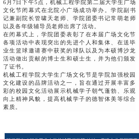
6
月
7
日下午
5
点，机械工程学院第二届大学生广场
文化节闭幕式在北院小广场成功举办。
学院副
书
记兼副
院长管啸天
老师
、学院团委书记常萌
老师
以及
各年级
辅导员老师出席了活动。
在闭幕式上，学院团委表彰了在本届广场文化节
各项活动中表现突出的先进个人和集体、在送毕
业生篮球邀请赛中获奖的球队以及为本硕博沙龙
活动做出贡献的博士生和硕士生，并为他们颁发
了
证书。
机械工程学院大学生广场文化节是学院加强校园
文化建设的品牌活动之一，旨在通过开展丰富多
彩的校园文化活动展示机械学子朝气蓬勃、乐观
向上精神风貌，提高机械学子的德智体美等综合
素质。