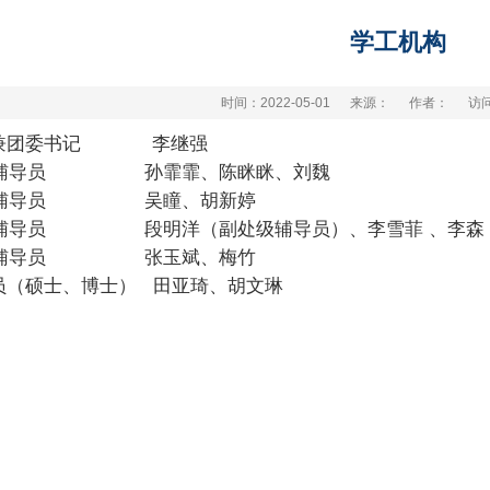
学工机构
时间：2022-05-01
来源：
作者：
访
任兼团委书记 李继强 办公室：机械楼b3
级辅导员
孙霏霏、陈眯眯、刘魏
23级辅导员
吴瞳、胡新婷
办公室：机械楼
24级辅导员
段明洋（副处级辅导员）、李雪菲
、李森
25级辅导员 张玉斌
、梅竹
员（硕士、博士）
田亚琦、
胡文琳