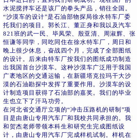
水泥搅拌车还是该厂的拳头产品，销往全国。
“沙漠车的设计”是石油部物探局徐水特车厂委
托我们的项目。郭长江、董正身和我以及汽车
821班的武一民、毕凤荣、殷亚清、周淑辉、张
恒谦等同学，同吃同住在徐水特车厂，周日和
晚上很少休息，奋战四个月，完成了全部图纸
的设计。后来由特车厂按我们的图纸成功制造
出我国首台沙漠车。这种沙漠车广泛用于我国
广袤地区的交通运输，在新疆塔克拉玛干大沙
漠的石油勘探中发挥了重要作用。沙漠车的设
计制造项目获得了石油部的嘉奖。我们的毕业
生也立下了汗马功劳。
在河北省交通厅立项的“冲击压路机的研制”项
目是由唐山专用汽车厂和我校共同承担的。我
和贺杰老师带领本科生和研究生完成图纸设
计，由唐山专用汽车厂完成样机试制。样机在